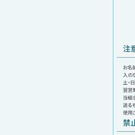
注
お名
入の
土・
翌営
当組
送る
使用
禁