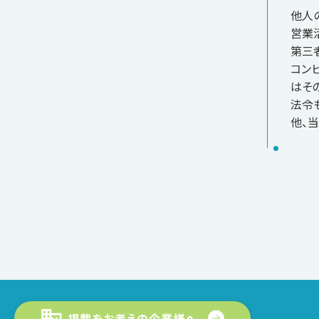
他人
営業
第三
コン
はそ
法令
他、
掲載をお考えの企業様へ