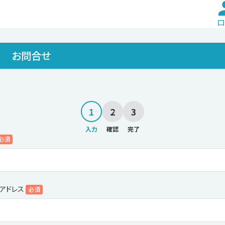
ロ
お問合せ
1
2
3
入力
確認
完了
必須
アドレス
必須