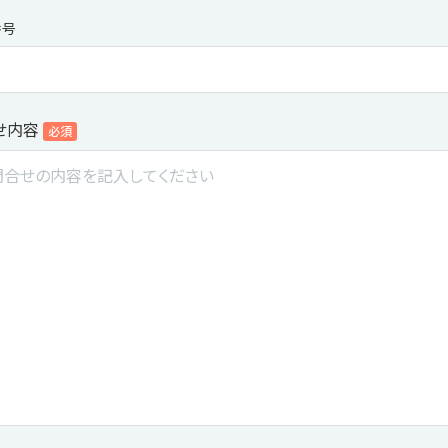
番号
せ内容
必須