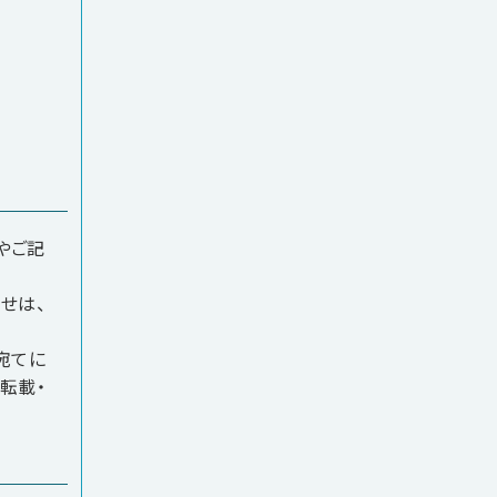
やご記
せは、
宛てに
転載・